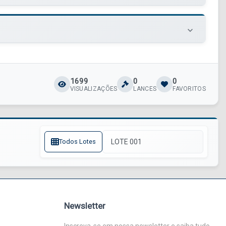
keyboard_arrow_down
1699
0
0
VISUALIZAÇÕES
LANCES
FAVORITOS
Todos Lotes
Newsletter