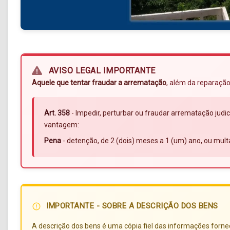
AVISO LEGAL IMPORTANTE
Aquele que tentar fraudar a arrematação
, além da reparação
Art. 358
- Impedir, perturbar ou fraudar arrematação judic
vantagem:
Pena
- detenção, de 2 (dois) meses a 1 (um) ano, ou mult
IMPORTANTE - SOBRE A DESCRIÇÃO DOS BENS
error_outline
A descrição dos bens é uma cópia fiel das informações forneci