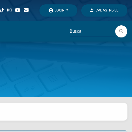
account_circle
LOGIN
CADASTRE-SE
search