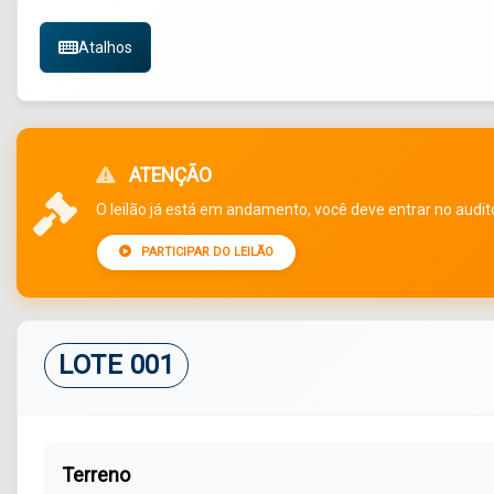
Atalhos
ATENÇÃO
O leilão já está em andamento, você deve entrar no auditó
PARTICIPAR DO LEILÃO
LOTE 001
Terreno