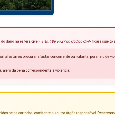
 do dano na esfera cível -
arts. 186 e 927 do Código Civil
- ficará sujeito
ial; afastar ou procurar afastar concorrente ou licitante, por meio de 
a, além da pena correspondente à violência.
das pelos cartórios, comitente ou outro órgão responsável. Reservamo-no