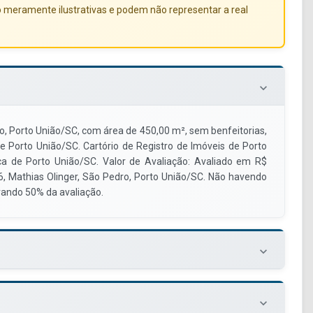
o meramente ilustrativas e podem não representar a real
keyboard_arrow_down
, Porto União/SC, com área de 450,00 m², sem benfeitorias,
 Porto União/SC. Cartório de Registro de Imóveis de Porto
a de Porto União/SC. Valor de Avaliação: Avaliado em R$
06, Mathias Olinger, São Pedro, Porto União/SC. Não havendo
erando 50% da avaliação.
keyboard_arrow_down
keyboard_arrow_down