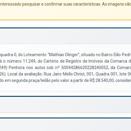
nteressado pesquisar e confirmar suas características. As imagens sã
adra 0, do Loteamento “Mathias Olinger”, situado no Bairro São Pedro
b o número 11.249, do Cartório de Registro de Imóveis da Comarca de
11249) Penhora nos autos sob nº 50044286620228240052, da Comarc
6). Local da avaliação: Rua Jairo Mello Christ, 001, Quadra 001, lote 
do em segunda praça/leilão pelo valor a partir de R$ 28.540,00, consid