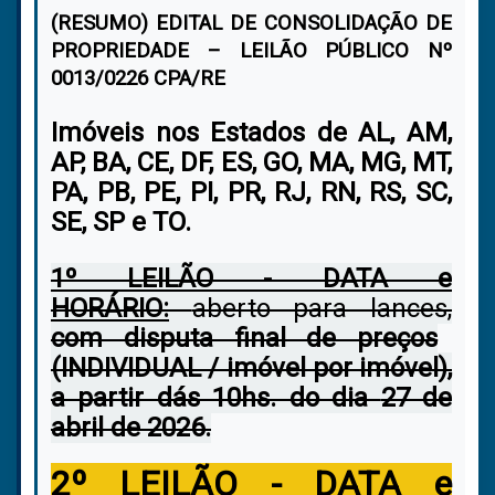
(RESUMO) EDITAL DE CONSOLIDAÇÃO DE
PROPRIEDADE – LEILÃO PÚBLICO Nº
0013/0226 CPA/RE
Imóveis nos Estados de AL, AM,
AP, BA, CE, DF, ES, GO, MA, MG, MT,
PA, PB, PE, PI, PR, RJ, RN, RS, SC,
SE, SP e TO.
1º LEILÃO - DATA e
HORÁRIO:
aberto para lances,
com disputa final de preços
(INDIVIDUAL / imóvel por imóvel),
a partir dás 10hs. do dia
27 de
abril de 2026.
2º LEILÃO - DATA e